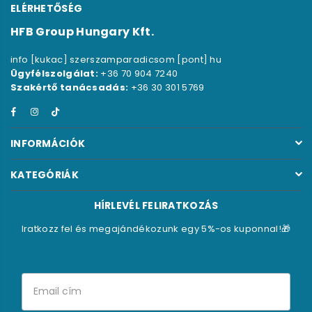
ELÉRHETŐSÉG
HFB Group Hungary Kft.
info [kukac] szerszamparadicsom [pont] hu
Ügyfélszolgálat:
+36 70 904 7240
Szakértő tanácsadás:
+36 30 301 5769
Facebook
Instagram
TikTok
INFORMÁCIÓK
KATEGÓRIÁK
HÍRLEVÉL FELIRATKOZÁS
Iratkozz fel és megajándékozunk egy 5%-os kuponnal!🎁