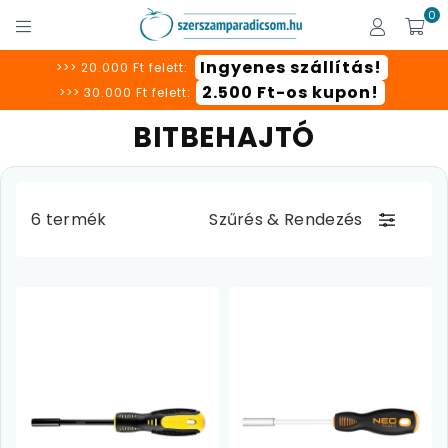
0
SZERSZÁMPARADICSOM
Ingyenes szállítás!
>>> 20.000 Ft felett:
2.500 Ft-os kupon!
>>> 30.000 Ft felett:
BITBEHAJTÓ
6 termék
Szűrés
&
Rendezés