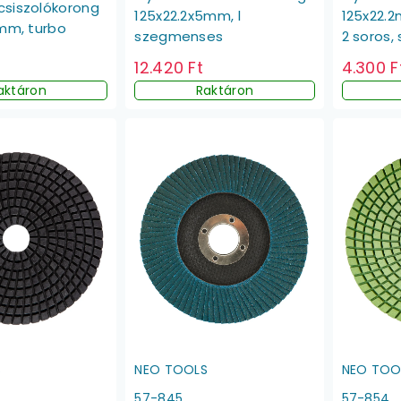
siszolókorong
125x22.2x5mm, l
125x22.
2mm, turbo
szegmenses
2 soros,
12.420 Ft
4.300 F
aktáron
Raktáron
S
NEO TOOLS
NEO TOO
57-845
57-854