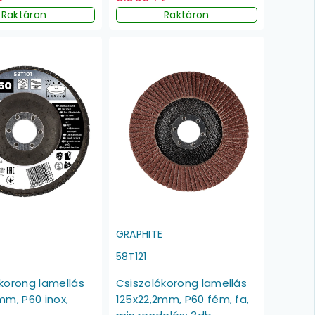
Raktáron
Raktáron
E
GRAPHITE
58T121
korong lamellás
Csiszolókorong lamellás
mm, P60 inox,
125x22,2mm, P60 fém, fa,