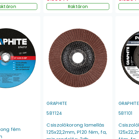
Raktáron
aktáron
GRAPHITE
GRAPHIT
58T124
58T101
Csiszolókorong lamellás
Csiszoló
orong fém
125x22,2mm, P120 fém, fa,
125x22,2
m