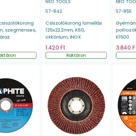
NEO TOOLS
NEO TOO
57-842
57-855
siszolókorong
Csiszolókorong lamellás
Gyémánt
m, szegmenses,
125x22.2mm, K60,
políroz
záraz
cirkónium, INOX
K1500
1.420 Ft
3.840 F
aktáron
Raktáron