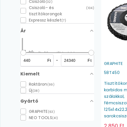
Csiszoló
(32)
Csiszoló- és
(104)
tisztítókorongok
Expressz készlet
(7)
Ár
-
Ft
Ft
GRAPHITE
58T450
Kiemelt
Tisztítóko
Raktáron
(99)
karbidos
Új
(38)
szálakkal,
Gyártó
fémcsiszo
125x14x22
GRAPHITE
(63)
sarokcsis
NEO TOOLS
(41)
2.850 Ft