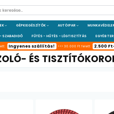
PEK
GÉPKIEGÉSZÍTŐK
AUTÓIPAR
MUNKAVÉDEL
 - SZABADIDŐ
FŰTÉS - HŰTÉS - LÉGTISZTÍTÁS
EGYÉB TE
Ingyenes szállítás!
2.500 F
ett:
>>> 30.000 Ft felett:
ZOLÓ- ÉS TISZTÍTÓKOR