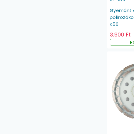
Gyémánt c
polírozók
K50
3.900 Ft
R