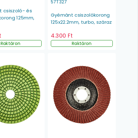
57T327
 csiszoló- és
Gyémánt csiszolókorong
ókorong 125mm,
125x22.2mm, turbo, száraz
4.300 Ft
t
Raktáron
Raktáron