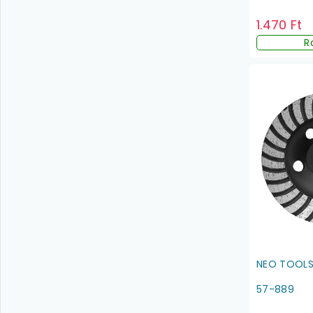
1.470 Ft
R
NEO TOOL
57-889