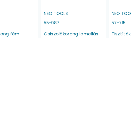
NEO TOOLS
NEO TOO
55-987
57-715
orong fém
Csiszolókorong lamellás
Tisztító
 min. rendelés:
125x22.2mm, K40 fém-fa,
125x6.4m
min. rendelés: 5db
5db
510 Ft
530 Ft
aktáron
Raktáron