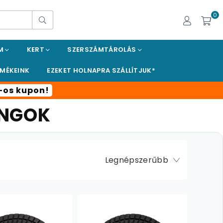
0
Keresés
EM
KERT
SZERSZÁMTÁROLÁS
RMÉKEINK
EZEKET HOLNAPRA SZÁLLÍTJUK*
t-os kupon!
ONGOK
Legnépszerűbb