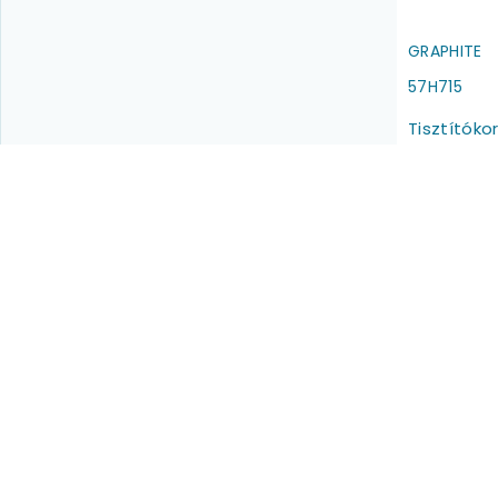
GRAPHITE
57H715
Tisztítók
125x6.4mm,
5db
530 Ft
R