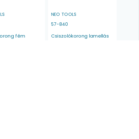
LS
NEO TOOLS
57-840
korong fém
Csiszolókorong lamellás
m, min. rendelés:
125x22.2mm, K36,
cirkónium, INOX
1.430 Ft
Raktáron
Raktáron