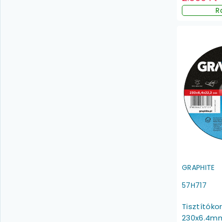
R
GRAPHITE
57H717
Tisztítók
230x6.4m