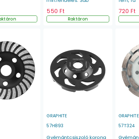
min.rendelés: 3db
fém, fa
550 Ft
720 Ft
aktáron
Raktáron
GRAPHITE
GRAPHIT
S
57H893
57T324
Gyémántcsiszoló korong
Gyémánt