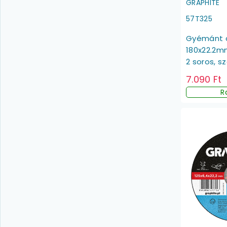
GRAPHITE
57T325
Gyémánt c
180x22.2m
2 soros, s
7.090 Ft
R