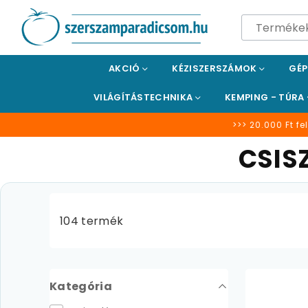
SZERSZÁMPARADICSOM
AKCIÓ
KÉZISZERSZÁMOK
GÉ
VILÁGÍTÁSTECHNIKA
KEMPING - TÚRA
>>> 20.000 Ft fel
CSIS
104 termék
Kategória