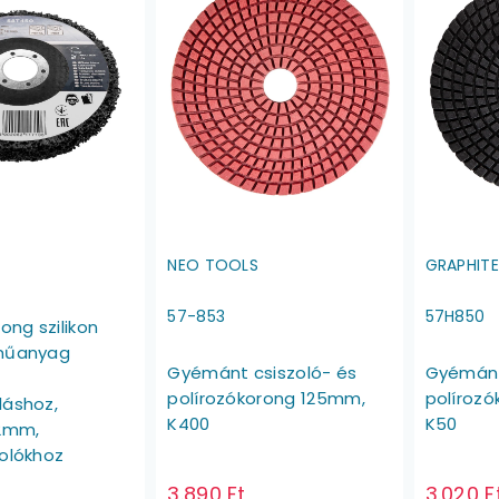
NEO TOOLS
GRAPHIT
57-853
57H850
rong szilikon
 műanyag
Gyémánt csiszoló- és
Gyémánt
polírozókorong 125mm,
políroz
láshoz,
K400
K50
.2mm,
zolókhoz
3.890 Ft
3.020 F