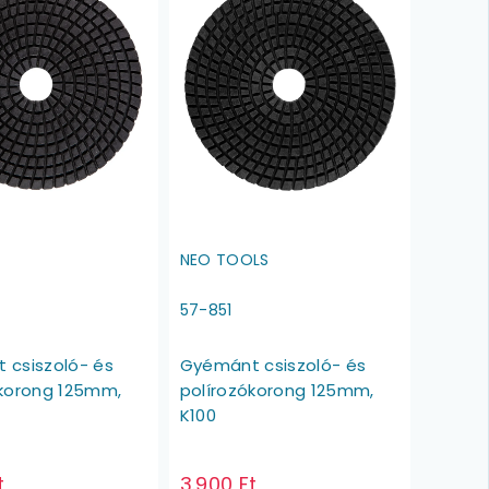
E
NEO TOOLS
57-851
 csiszoló- és
Gyémánt csiszoló- és
ókorong 125mm,
polírozókorong 125mm,
K100
t
3.900 Ft