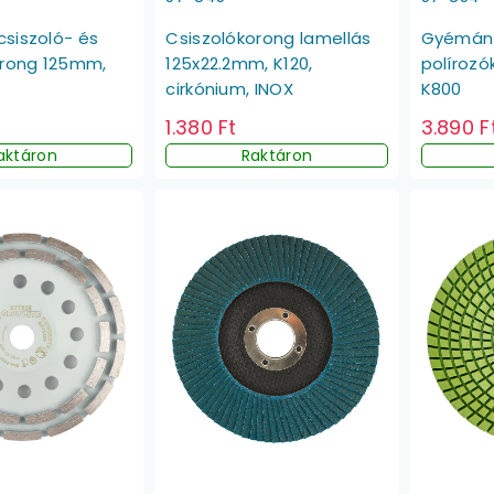
siszoló- és
Csiszolókorong lamellás
Gyémánt
orong 125mm,
125x22.2mm, K120,
políroz
cirkónium, INOX
K800
1.380 Ft
3.890 F
aktáron
Raktáron