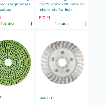
2mm, szegmenses,
125x22.2mm, K100 fém-fa,
 száraz
min. rendelés: 5db
t
510 Ft
Raktáron
Raktáron
LS
GRAPHITE