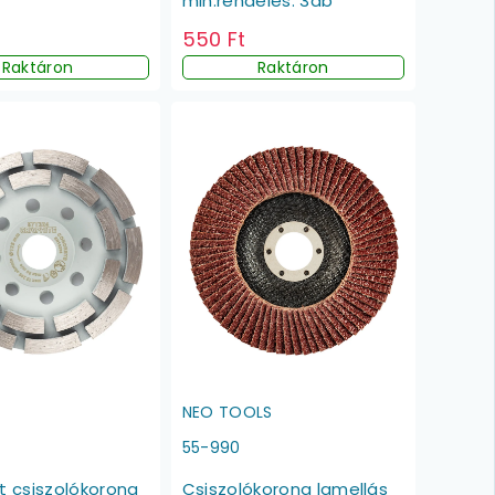
min.rendelés: 3db
550 Ft
Raktáron
Raktáron
E
NEO TOOLS
55-990
 csiszolókorong
Csiszolókorong lamellás