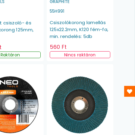
GRAPHITE
LS
55H991
Csiszolókorong lamellás
 csiszoló- és
125x22.2mm, K120 fém-fa,
ókorong 125mm,
min. rendelés: 5db
560 Ft
t
Raktáron
Nincs raktáron