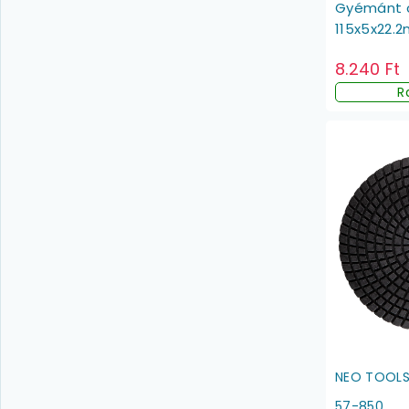
Gyémánt c
115x5x22.
8.240 Ft
R
NEO TOOL
57-850