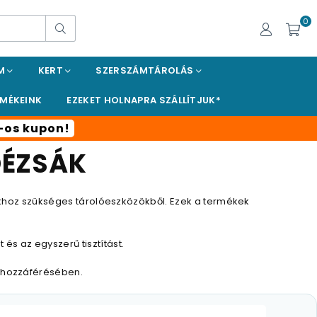
0
Keresés
EM
KERT
SZERSZÁMTÁROLÁS
RMÉKEINK
EZEKET HOLNAPRA SZÁLLÍTJUK*
t-os kupon!
DÉZSÁK
tokhoz szükséges tárolóeszközökből. Ezek a termékek
 és az egyszerű tisztítást.
 hozzáférésében.