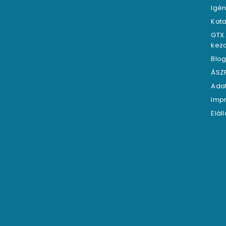
Igén
Kat
GTX
kez
Blo
ÁSZ
Adat
Imp
Elál