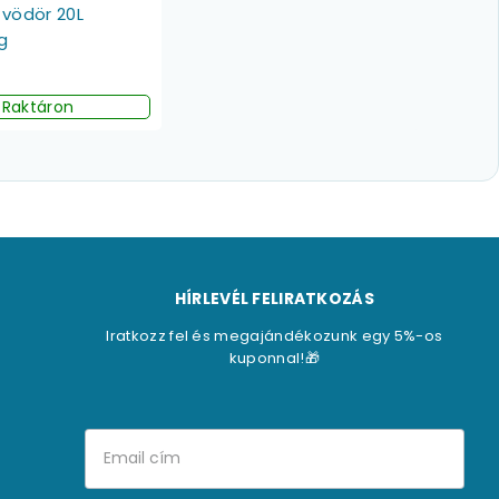
 vödör 20L
g
Raktáron
HÍRLEVÉL FELIRATKOZÁS
Iratkozz fel és megajándékozunk egy 5%-os
kuponnal!🎁