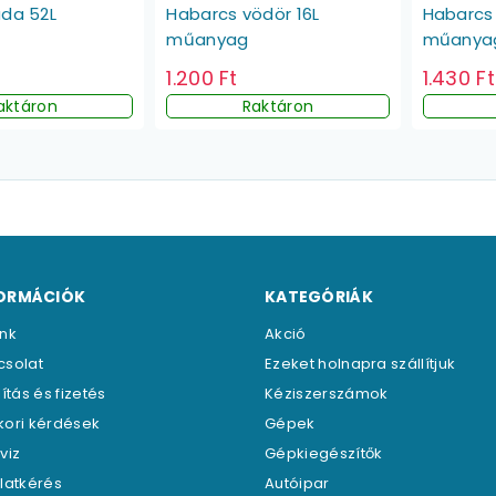
áda 52L
Habarcs vödör 16L
Habarcs
műanyag
műanya
1.200 Ft
1.430 Ft
aktáron
Raktáron
ORMÁCIÓK
KATEGÓRIÁK
unk
Akció
csolat
Ezeket holnapra szállítjuk
lítás és fizetés
Kéziszerszámok
kori kérdések
Gépek
viz
Gépkiegészítők
latkérés
Autóipar