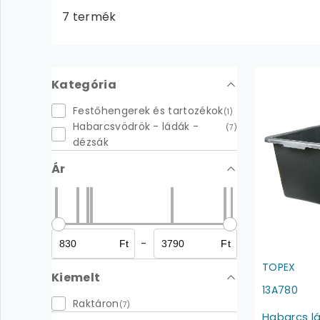
7 termék
Kategória
Festőhengerek és tartozékok
(1)
Habarcsvödrök - ládák -
(7)
dézsák
Ár
-
Ft
Ft
TOPEX
Kiemelt
13A780
Raktáron
(7)
Habarcs l