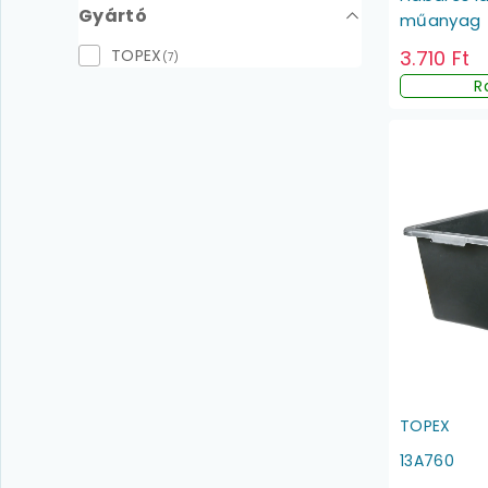
Gyártó
műanyag
TOPEX
3.710 Ft
(7)
R
TOPEX
13A760