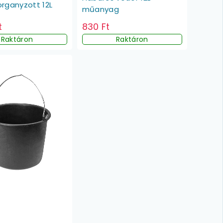
rganyzott 12L
műanyag
t
830 Ft
Raktáron
Raktáron