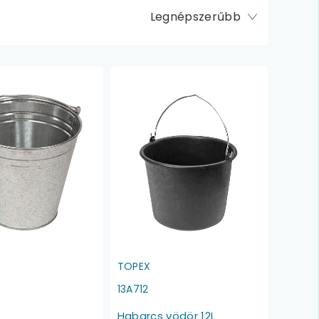
Legnépszerűbb
TOPEX
13A712
Habarcs vödör 12L