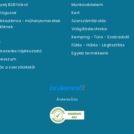
yelj B2B fiókot
Munkavédelem
alógusok
Kert
 Akadémia - műhelyismeretek
Szerszámtárolás
dőknek
Világítástechnika
g
Kemping - Túra - Szabadidő
F
Fűtés - Hűtés - Légtisztítás
kezelési tájékoztató
Egyéb termékeink
resszum
lás a szerződéstől
Árukereső.hu