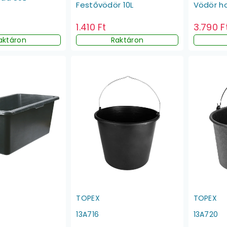
Festővödör 10L
Vödör ho
1.410 Ft
3.790 F
Raktáron
aktáron
TOPEX
TOPEX
13A716
13A720