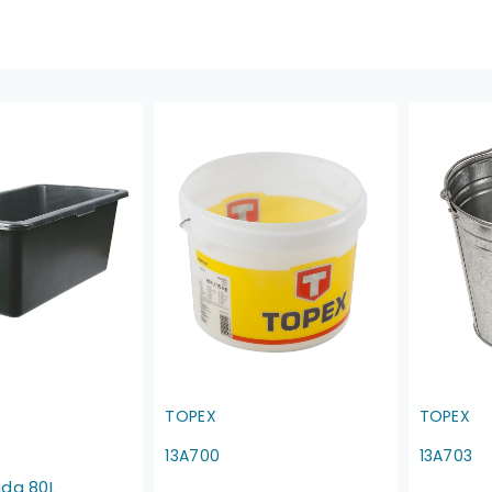
TOPEX
TOPEX
13A700
13A703
áda 80L