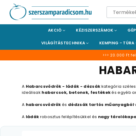
SZERSZÁMPARADICSOM
AKCIÓ
KÉZISZERSZÁMOK
GÉ
VILÁGÍTÁSTECHNIKA
KEMPING - TÚRA
>>> 20.000 Ft fel
HABAR
A
Habarcsvödrök - ládák - dézsák
kategória széles
ideálisak
habarcsok, betonok, festékek
és egyéb an
A
habarcsvödrök
és
dédzsák
tartós műanyagból
A
ládák
robosztus felépítésükkel és
nagy tárolókapa