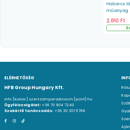
Habarcs l
műanyag
2.810 Ft
R
ELÉRHETŐSÉG
INF
HFB Group Hungary Kft.
Ról
Kap
info [kukac] szerszamparadicsom [pont] hu
Szál
Ügyfélszolgálat:
+36 70 904 7240
Szakértő tanácsadás:
+36 30 301 5769
Gya
Szer
Facebook
Instagram
TikTok
Aján