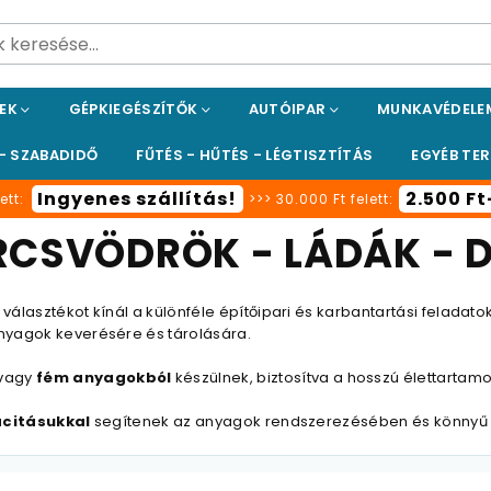
PEK
GÉPKIEGÉSZÍTŐK
AUTÓIPAR
MUNKAVÉDEL
 - SZABADIDŐ
FŰTÉS - HŰTÉS - LÉGTISZTÍTÁS
EGYÉB TE
Ingyenes szállítás!
2.500 F
ett:
>>> 30.000 Ft felett:
CSVÖDRÖK - LÁDÁK - 
 választékot kínál a különféle építőipari és karbantartási felada
yagok keverésére és tárolására.
vagy
fém anyagokból
készülnek, biztosítva a hosszú élettartamot
citásukkal
segítenek az anyagok rendszerezésében és könnyű