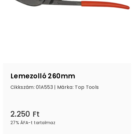
Lemezolló 260mm
Cikkszám: 01A553 | Márka:
Top Tools
2.250 Ft
Ár
27% ÁFA-t tartalmaz