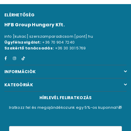
ELÉRHETŐSÉG
HFB Group Hungary Kft.
info [kukac] szerszamparadicsom [pont] hu
Ügyfélszolgálat:
+36 70 904 7240
Szakértő tanácsadás:
+36 30 301 5769
Facebook
Instagram
TikTok
INFORMÁCIÓK
KATEGÓRIÁK
HÍRLEVÉL FELIRATKOZÁS
Iratkozz fel és megajándékozunk egy 5%-os kuponnal!🎁