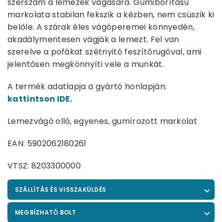
szerszám a lemezek vágására. Gumiborítású
markolata stabilan fekszik a kézben, nem csúszik ki
belőle. A szárak éles vágóperemei könnyedén,
akadálymentesen vágják a lemezt. Fel van
szerelve a pofákat szétnyitó feszítőrugóval, ami
jelentősen megkönnyíti vele a munkát.
A termék adatlapja a gyártó honlapján:
kattintson IDE.
Lemezvágó olló, egyenes, gumírozott markolat
EAN: 5902062180261
VTSZ: 8203300000
SZÁLLÍTÁS ÉS VISSZAKÜLDÉS
MEGBÍZHATÓ BOLT