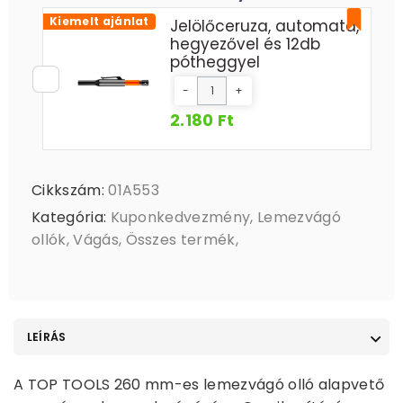
Kiemelt ajánlat
Jelölőceruza, automata,
hegyezővel és 12db
pótheggyel
-
+
2.180 Ft
Cikkszám:
01A553
Kategória:
Kuponkedvezmény
,
Lemezvágó
ollók
,
Vágás
,
Összes termék
,
LEÍRÁS
A TOP TOOLS 260 mm-es lemezvágó olló alapvető