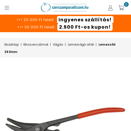
0
SZERSZÁMPARADICSOM
Ingyenes szállítás!
>>> 20.000 Ft felett:
2.500 Ft-os kupon!
>>> 30.000 Ft felett:
Kezdőlap
|
Kéziszerszámok
|
Vágás
|
Lemezvágó ollók
|
Lemezolló
260mm