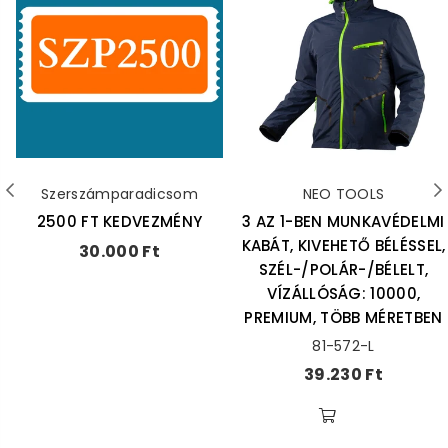
Szerszámparadicsom
NEO TOOLS
2500 FT KEDVEZMÉNY
3 AZ 1-BEN MUNKAVÉDELMI
KABÁT, KIVEHETŐ BÉLÉSSEL,
Ár
30.000 Ft
SZÉL-/POLÁR-/BÉLELT,
VÍZÁLLÓSÁG: 10000,
PREMIUM, TÖBB MÉRETBEN
81-572-L
Ár
39.230 Ft