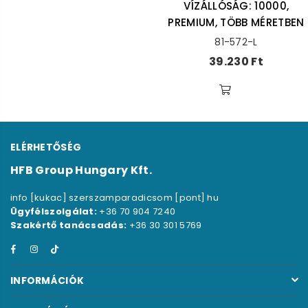
VÍZÁLLÓSÁG: 10000,
PREMIUM, TÖBB MÉRETBEN
81-572-L
Ár
39.230 Ft
ELÉRHETŐSÉG
HFB Group Hungary Kft.
info [kukac] szerszamparadicsom [pont] hu
Ügyfélszolgálat:
+36 70 904 7240
Szakértő tanácsadás:
+36 30 301 5769
Facebook
Instagram
TikTok
INFORMÁCIÓK