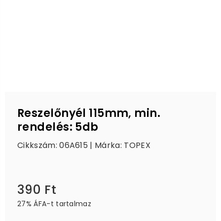
Reszelőnyél 115mm, min.
rendelés: 5db
Cikkszám: 06A615 | Márka:
TOPEX
390 Ft
Ár
27% ÁFA-t tartalmaz