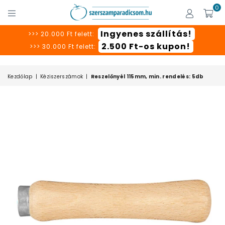
0
SZERSZÁMPARADICSOM
Ingyenes szállítás!
>>> 20.000 Ft felett:
2.500 Ft-os kupon!
>>> 30.000 Ft felett:
Kezdőlap
|
Kéziszerszámok
|
Reszelőnyél 115mm, min. rendelés: 5db