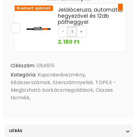
Kiemelt ajánlat
Jelölőceruza, automata,
hegyezővel és 12db
pótheggyel
-
+
2.180 Ft
Cikkszám:
06A615
Kategória:
Kuponkedvezmény
,
Kéziszerszámok
,
Szerszámnyelek
,
TOPEX -
Megbízható barkácsmegoldások
,
Összes
termék
,
LEÍRÁS