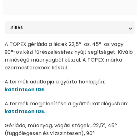
LEÍRÁS
A TOPEX gérláda a lécek 22,5°-os, 45°-os vagy
90°-os kézi fűrészeléséhez nyújt segítséget. Kiváló
minőségű műanyagból készül. A TOPEX márka
ezermestereknek készül.
A termék adatlapja a gyártó honlapján:
kattintson IDE.
A termék megjelenítése a gyártói katalógusban:
kattintson IDE.
Gérláda, műanyag, vágási szögek:, 22,5°, 45°
(függőlegesen és vízszintesen), 90°