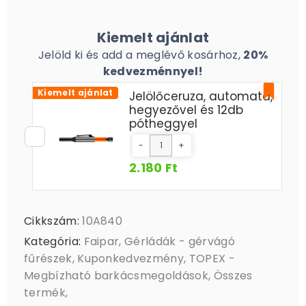
Kiemelt ajánlat
Jelöld ki és add a meglévő kosárhoz,
20%
kedvezménnyel!
Kiemelt ajánlat
Jelölőceruza, automata,
hegyezővel és 12db
pótheggyel
-
+
2.180 Ft
Cikkszám:
10A840
Kategória:
Faipar
,
Gérládák - gérvágó
fűrészek
,
Kuponkedvezmény
,
TOPEX -
Megbízható barkácsmegoldások
,
Összes
termék
,