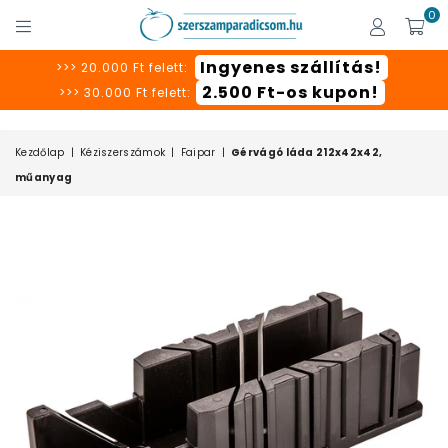
0
SZERSZÁMPARADICSOM
Ingyenes szállítás!
>>> 20.000 Ft felett:
2.500 Ft-os kupon!
>>> 30.000 Ft felett:
Kezdőlap
|
Kéziszerszámok
|
Faipar
|
Gérvágó láda 212x42x42,
műanyag