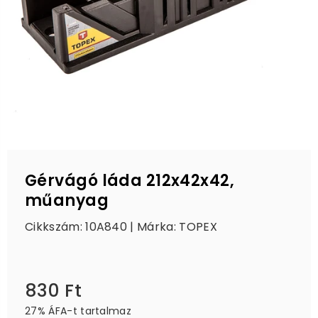
Gérvágó láda 212x42x42,
műanyag
Cikkszám: 10A840 | Márka:
TOPEX
830 Ft
Ár
27% ÁFA-t tartalmaz