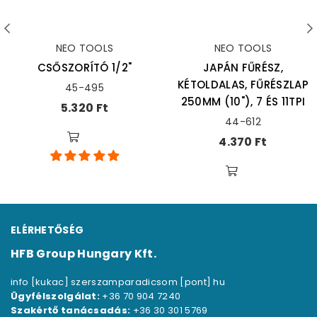
NEO TOOLS
NEO TOOLS
CSŐSZORÍTÓ 1/2"
JAPÁN FŰRÉSZ,
KÉTOLDALAS, FŰRÉSZLAP
45-495
250MM (10"), 7 ÉS 11TPI
Ár
5.320 Ft
44-612
Ár
4.370 Ft
ELÉRHETŐSÉG
HFB Group Hungary Kft.
info [kukac] szerszamparadicsom [pont] hu
Ügyfélszolgálat:
+36 70 904 7240
Szakértő tanácsadás:
+36 30 301 5769