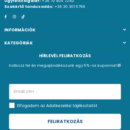
Ügyfélszolgálat:
+36 70 904 7240
Szakértő tanácsadás:
+36 30 301 5769
Facebook
Instagram
TikTok
INFORMÁCIÓK
KATEGÓRIÁK
HÍRLEVÉL FELIRATKOZÁS
Iratkozz fel és megajándékozunk egy 5%-os kuponnal!🎁
Elfogadom az Adatkezelési tájékoztatót
FELIRATKOZÁS