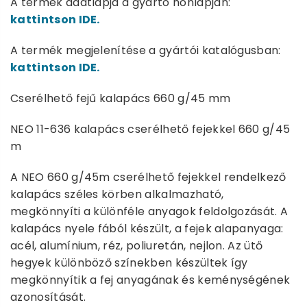
A termék adatlapja a gyártó honlapján:
kattintson IDE.
A termék megjelenítése a gyártói katalógusban:
kattintson IDE.
Cserélhető fejű kalapács 660 g/45 mm
NEO 11-636 kalapács cserélhető fejekkel 660 g/45
m
A NEO 660 g/45m cserélhető fejekkel rendelkező
kalapács széles körben alkalmazható,
megkönnyíti a különféle anyagok feldolgozását. A
kalapács nyele fából készült, a fejek alapanyaga:
acél, alumínium, réz, poliuretán, nejlon. Az ütő
hegyek különböző színekben készültek így
megkönnyítik a fej anyagának és keménységének
azonosítását.