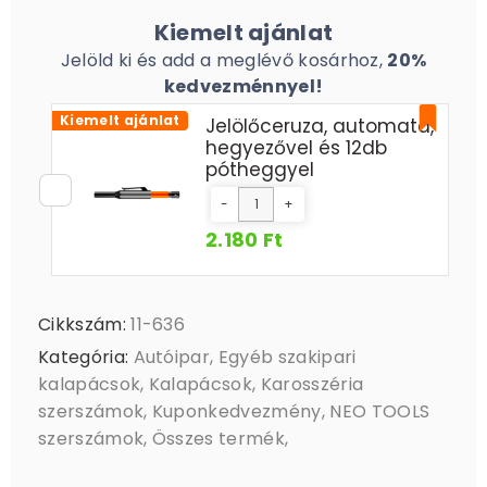
Kiemelt ajánlat
Jelöld ki és add a meglévő kosárhoz,
20%
kedvezménnyel!
Kiemelt ajánlat
Jelölőceruza, automata,
hegyezővel és 12db
pótheggyel
-
+
2.180 Ft
Cikkszám:
11-636
Kategória:
Autóipar
,
Egyéb szakipari
kalapácsok
,
Kalapácsok
,
Karosszéria
szerszámok
,
Kuponkedvezmény
,
NEO TOOLS
szerszámok
,
Összes termék
,