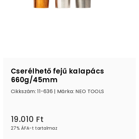
Cserélhető fejű kalapács
660g/45mm
Cikkszám: 11-636 | Márka:
NEO TOOLS
19.010 Ft
Ár
27% ÁFA-t tartalmaz