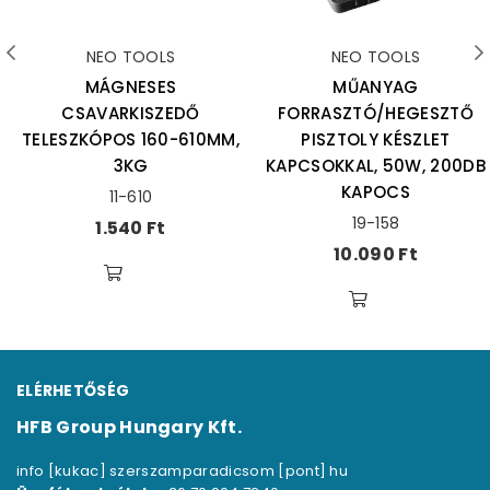
NEO TOOLS
NEO TOOLS
MÁGNESES
MŰANYAG
CSAVARKISZEDŐ
FORRASZTÓ/HEGESZTŐ
TELESZKÓPOS 160-610MM,
PISZTOLY KÉSZLET
3KG
KAPCSOKKAL, 50W, 200DB
KAPOCS
11-610
19-158
Ár
1.540 Ft
Ár
10.090 Ft
ELÉRHETŐSÉG
HFB Group Hungary Kft.
info [kukac] szerszamparadicsom [pont] hu