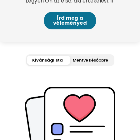
Legyen Ön az első, aki értékelést ír
Írd meg a
véleményed
Kívánságlista
Mentve későbbre