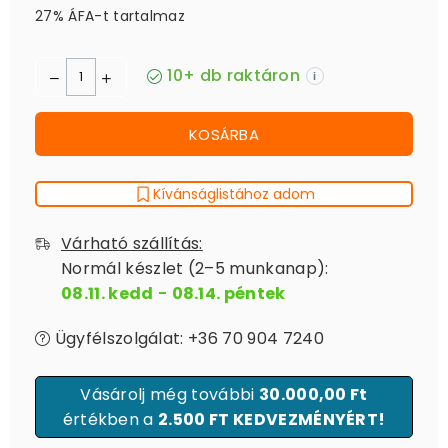
27% ÁFA-t tartalmaz
10+ db raktáron
i
KOSÁRBA
Kívánságlistához adom
Várható szállítás:
Normál készlet (2–5 munkanap):
08.11. kedd
-
08.14. péntek
Ügyfélszolgálat: +36 70 904 7240
Vásárolj még további
30.000,00 Ft
értékben a
2.500 FT KEDVEZMÉNYÉRT!