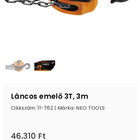
Láncos emelő 3T, 3m
Cikkszám: 11-762 | Márka:
NEO TOOLS
46.310 Ft
Ár