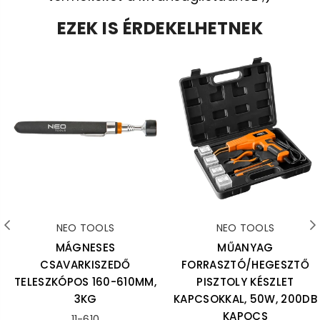
EZEK IS ÉRDEKELHETNEK
NEO TOOLS
NEO TOOLS
MÁGNESES
MŰANYAG
CSAVARKISZEDŐ
FORRASZTÓ/HEGESZTŐ
TELESZKÓPOS 160-610MM,
PISZTOLY KÉSZLET
3KG
KAPCSOKKAL, 50W, 200DB
KAPOCS
11-610