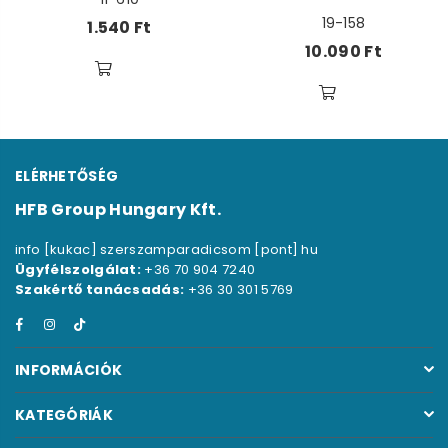
19-158
Ár
1.540 Ft
Ár
10.090 Ft
ELÉRHETŐSÉG
HFB Group Hungary Kft.
info [kukac] szerszamparadicsom [pont] hu
Ügyfélszolgálat:
+36 70 904 7240
Szakértő tanácsadás:
+36 30 301 5769
Facebook
Instagram
TikTok
INFORMÁCIÓK
KATEGÓRIÁK