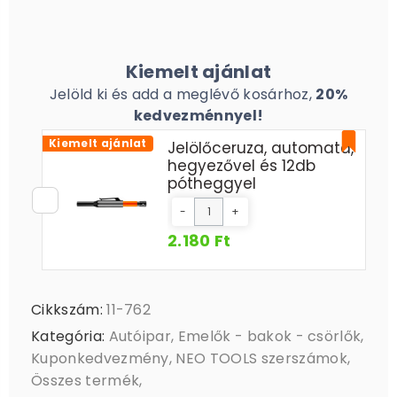
Kiemelt ajánlat
Jelöld ki és add a meglévő kosárhoz,
20%
kedvezménnyel!
Kiemelt ajánlat
Jelölőceruza, automata,
hegyezővel és 12db
pótheggyel
-
+
2.180 Ft
Cikkszám:
11-762
Kategória:
Autóipar
,
Emelők - bakok - csörlők
,
Kuponkedvezmény
,
NEO TOOLS szerszámok
,
Összes termék
,