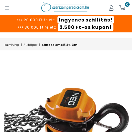
0
SZERSZÁMPARADICSOM
Ingyenes szállítás!
>>> 20.000 Ft felett:
2.500 Ft-os kupon!
>>> 30.000 Ft felett:
Kezdőlap
|
Autóipar
|
Láncos emelő 3T, 3m