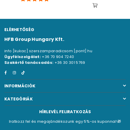
ELÉRHETŐSÉG
HFB Group Hungary Kft.
info [kukac] szerszamparadicsom [pont] hu
Ügyfélszolgálat:
+36 70 904 7240
Szakértő tanácsadás:
+36 30 301 5769
Facebook
Instagram
TikTok
INFORMÁCIÓK
KATEGÓRIÁK
HÍRLEVÉL FELIRATKOZÁS
Iratkozz fel és megajándékozunk egy 5%-os kuponnal!🎁