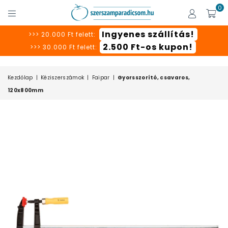
0
SZERSZÁMPARADICSOM
Ingyenes szállítás!
>>> 20.000 Ft felett:
2.500 Ft-os kupon!
>>> 30.000 Ft felett:
Kezdőlap
|
Kéziszerszámok
|
Faipar
|
Gyorsszorító, csavaros,
120x800mm