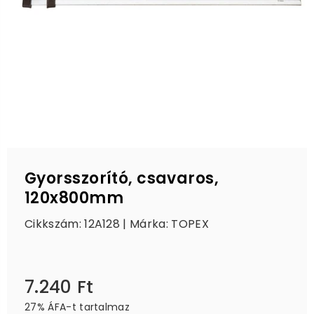
Gyorsszorító, csavaros,
120x800mm
Cikkszám: 12A128 | Márka:
TOPEX
7.240 Ft
Ár
27% ÁFA-t tartalmaz