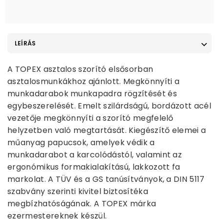
LEÍRÁS
A TOPEX asztalos szorító elsősorban
asztalosmunkákhoz ajánlott. Megkönnyíti a
munkadarabok munkapadra rögzítését és
egybeszerelését. Emelt szilárdságú, bordázott acél
vezetője megkönnyíti a szorító megfelelő
helyzetben való megtartását. Kiegészítő elemei a
műanyag papucsok, amelyek védik a
munkadarabot a karcolódástól, valamint az
ergonómikus formakialakítású, lakkozott fa
markolat. A TÜV és a GS tanúsítványok, a DIN 5117
szabvány szerinti kivitel biztosítéka
megbízhatóságának. A TOPEX márka
ezermestereknek készül.