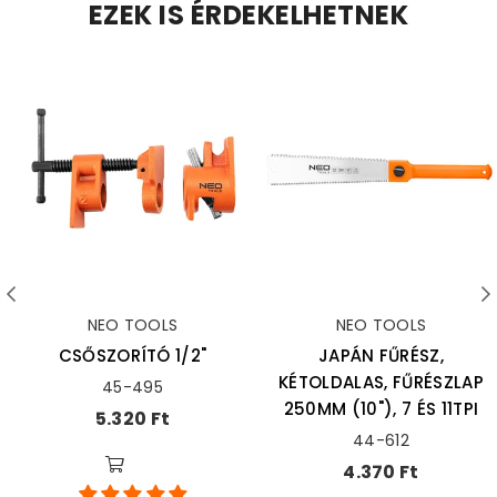
EZEK IS ÉRDEKELHETNEK
NEO TOOLS
NEO TOOLS
CSŐSZORÍTÓ 1/2"
JAPÁN FŰRÉSZ,
KÉTOLDALAS, FŰRÉSZLAP
45-495
250MM (10"), 7 ÉS 11TPI
Ár
5.320 Ft
44-612
Ár
4.370 Ft