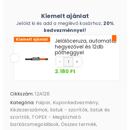
Kiemelt ajánlat
Jelöld ki és add a meglévő kosárhoz,
20%
kedvezménnyel!
Kiemelt ajánlat
Jelölőceruza, automata,
hegyezővel és 12db
pótheggyel
-
+
2.180 Ft
Cikkszám:
12A128
Kategória:
Faipar
,
Kuponkedvezmény
,
Kéziszerszámok
,
Satuk - szorítók
,
Satuk és
szorítók
,
TOPEX - Megbízható
barkácsmegoldások
,
Összes termék
,