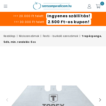
0
SZERSZÁMPARADICSOM
Ingyenes szállítás!
>>> 20.000 Ft felett:
2.500 Ft-os kupon!
>>> 30.000 Ft felett:
Kezdőlap
|
Kéziszerszámok
|
Festő - burkoló szerszámok
|
Trapézpenge,
5db, min. rendelés: 5cs