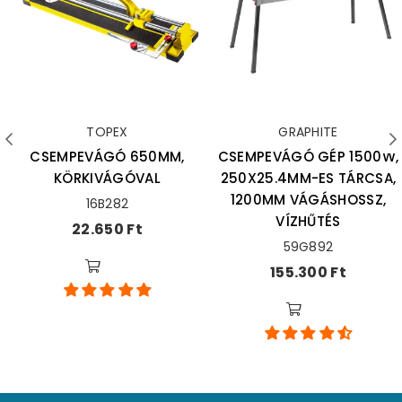
TOPEX
GRAPHITE
CSEMPEVÁGÓ 650MM,
CSEMPEVÁGÓ GÉP 1500W,
KÖRKIVÁGÓVAL
250X25.4MM-ES TÁRCSA,
1200MM VÁGÁSHOSSZ,
16B282
VÍZHŰTÉS
Ár
22.650 Ft
59G892
Ár
155.300 Ft