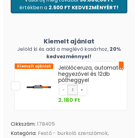
értékben a
2.500 FT KEDVEZMÉNYÉRT!
Kiemelt ajánlat
Jelöld ki és add a meglévő kosárhoz,
20%
kedvezménnyel!
Kiemelt ajánlat
Jelölőceruza, automata,
hegyezővel és 12db
pótheggyel
-
+
2.180 Ft
Cikkszám:
17B405
Kategória:
Festő - burkoló szerszámok
,