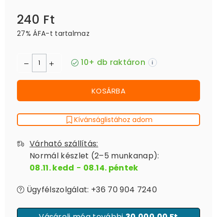
240 Ft
Ár
27% ÁFA-t tartalmaz
10+ db raktáron
i
KOSÁRBA
Kívánságlistához adom
Várható szállítás:
Normál készlet (2–5 munkanap):
08.11. kedd
-
08.14. péntek
Ügyfélszolgálat: +36 70 904 7240
Vásárolj még további
30.000,00 Ft