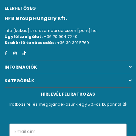
ELÉRHETŐSÉG
HFB Group Hungary Kft.
info [kukac] szerszamparadicsom [pont] hu
Ügyfélszolgálat:
+36 70 904 7240
Szakértő tanácsadás:
+36 30 301 5769
Facebook
Instagram
TikTok
INFORMÁCIÓK
KATEGÓRIÁK
HÍRLEVÉL FELIRATKOZÁS
Iratkozz fel és megajándékozunk egy 5%-os kuponnal!🎁