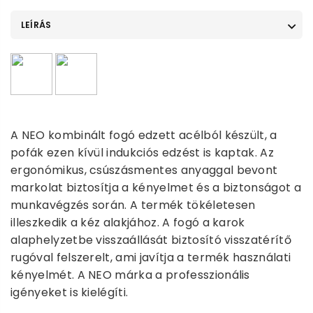
LEÍRÁS
A NEO kombinált fogó edzett acélból készült, a
pofák ezen kívül indukciós edzést is kaptak. Az
ergonómikus, csúszásmentes anyaggal bevont
markolat biztosítja a kényelmet és a biztonságot a
munkavégzés során. A termék tökéletesen
illeszkedik a kéz alakjához. A fogó a karok
alaphelyzetbe visszaállását biztosító visszatérítő
rugóval felszerelt, ami javítja a termék használati
kényelmét. A NEO márka a professzionális
igényeket is kielégíti.