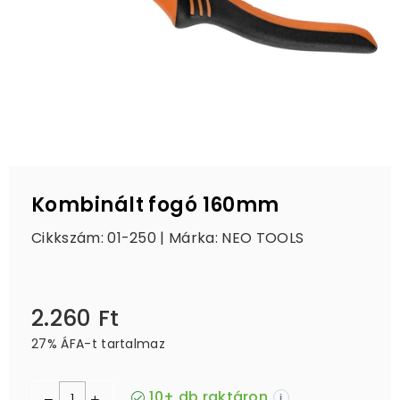
Kombinált fogó 160mm
Cikkszám: 01-250 | Márka:
NEO TOOLS
2.260 Ft
Ár
27% ÁFA-t tartalmaz
10+ db raktáron
i