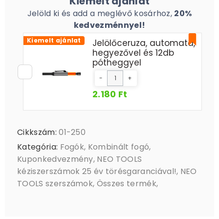
Kiemelt ajánlat
Jelöld ki és add a meglévő kosárhoz,
20%
kedvezménnyel!
Kiemelt ajánlat
Jelölőceruza, automata,
hegyezővel és 12db
pótheggyel
-
+
2.180 Ft
Cikkszám:
01-250
Kategória:
Fogók
,
Kombinált fogó
,
Kuponkedvezmény
,
NEO TOOLS
kéziszerszámok 25 év törésgaranciával!
,
NEO
TOOLS szerszámok
,
Összes termék
,