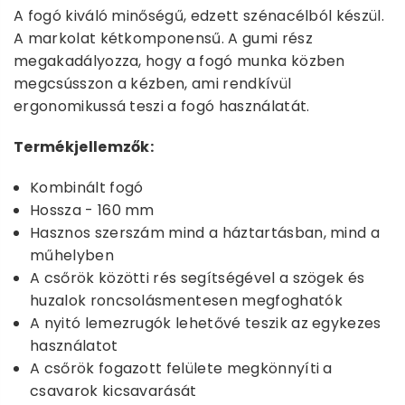
A fogó kiváló minőségű, edzett szénacélból készül.
A markolat kétkomponensű. A gumi rész
megakadályozza, hogy a fogó munka közben
megcsússzon a kézben, ami rendkívül
ergonomikussá teszi a fogó használatát.
Termékjellemzők:
Kombinált fogó
Hossza - 160 mm
Hasznos szerszám mind a háztartásban, mind a
műhelyben
A csőrök közötti rés segítségével a szögek és
huzalok roncsolásmentesen megfoghatók
A nyitó lemezrugók lehetővé teszik az egykezes
használatot
A csőrök fogazott felülete megkönnyíti a
csavarok kicsavarását