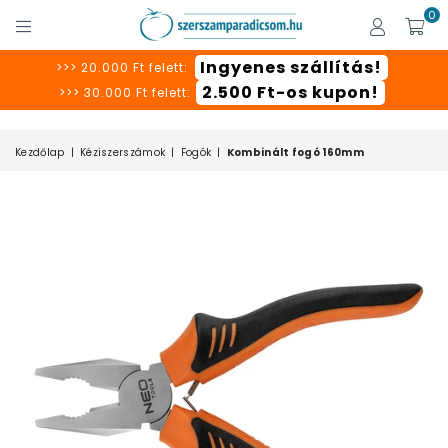
0
SZERSZÁMPARADICSOM
Ingyenes szállítás!
>>> 20.000 Ft felett:
2.500 Ft-os kupon!
>>> 30.000 Ft felett:
Kezdőlap
|
Kéziszerszámok
|
Fogók
|
Kombinált fogó 160mm