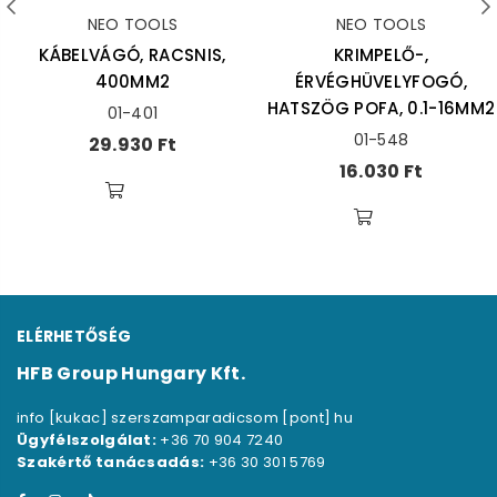
NEO TOOLS
NEO TOOLS
KÁBELVÁGÓ, RACSNIS,
KRIMPELŐ-,
400MM2
ÉRVÉGHÜVELYFOGÓ,
HATSZÖG POFA, 0.1-16MM2
01-401
01-548
Ár
29.930 Ft
Ár
16.030 Ft
ELÉRHETŐSÉG
HFB Group Hungary Kft.
info [kukac] szerszamparadicsom [pont] hu
Ügyfélszolgálat:
+36 70 904 7240
Szakértő tanácsadás:
+36 30 301 5769