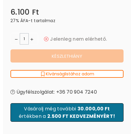
6.100 Ft
Ár
27% ÁFA-t tartalmaz
Jelenleg nem elérhető.
KÉSZLETHIÁNY
Kívánságlistához adom
Ügyfélszolgálat: +36 70 904 7240
Vásárolj még további
30.000,00 Ft
értékben a
2.500 FT KEDVEZMÉNYÉRT!