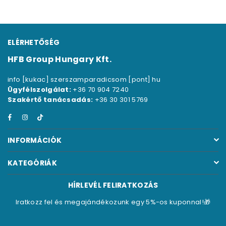
ELÉRHETŐSÉG
HFB Group Hungary Kft.
info [kukac] szerszamparadicsom [pont] hu
Ügyfélszolgálat:
+36 70 904 7240
Szakértő tanácsadás:
+36 30 301 5769
Facebook
Instagram
TikTok
INFORMÁCIÓK
KATEGÓRIÁK
HÍRLEVÉL FELIRATKOZÁS
Iratkozz fel és megajándékozunk egy 5%-os kuponnal!🎁