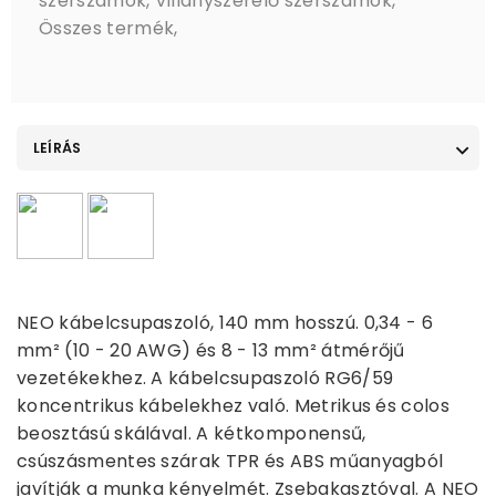
szerszámok
,
Villanyszerelő szerszámok
,
Összes termék
,
LEÍRÁS
NEO kábelcsupaszoló, 140 mm hosszú. 0,34 - 6
mm² (10 - 20 AWG) és 8 - 13 mm² átmérőjű
vezetékekhez. A kábelcsupaszoló RG6/59
koncentrikus kábelekhez való. Metrikus és colos
beosztású skálával. A kétkomponensű,
csúszásmentes szárak TPR és ABS műanyagból
javítják a munka kényelmét. Zsebakasztóval. A NEO