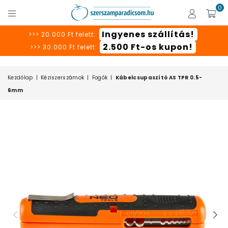
0
SZERSZÁMPARADICSOM
Ingyenes szállítás!
>>> 20.000 Ft felett:
2.500 Ft-os kupon!
>>> 30.000 Ft felett:
Kezdőlap
|
Kéziszerszámok
|
Fogók
|
Kábelcsupaszító AS TPR 0.5-
6mm