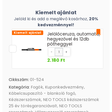
Kiemelt ajánlat
Jelöld ki és add a meglévő kosárhoz,
20%
kedvezménnyel!
Kiemelt ajánlat
Jelölőceruza, automata,
hegyezővel és 12db
pótheggyel
-
+
2.180 Ft
Cikkszám:
01-524
Kategória:
Fogók
,
Kuponkedvezmény
,
Kábelcsupaszító - blankoló fogó
,
Kéziszerszámok
,
NEO TOOLS kéziszerszámok
25 év törésgaranciával!
,
NEO TOOLS