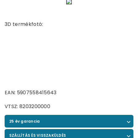
3D termékfotó:
EAN: 5907558415643
VTSZ: 8203200000
25 év garancia
SZÁLLÍTÁS ÉS VISSZAKÜLDÉS