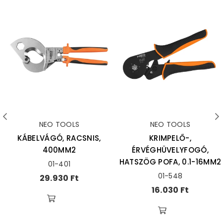
NEO TOOLS
NEO TOOLS
KÁBELVÁGÓ, RACSNIS,
KRIMPELŐ-,
400MM2
ÉRVÉGHÜVELYFOGÓ,
HATSZÖG POFA, 0.1-16MM2
01-401
01-548
Ár
29.930 Ft
Ár
16.030 Ft