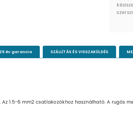
kézisz
szers
25 év garancia
SZÁLLÍTÁS ÉS VISSZAKÜLDÉS
ME
m. Az 1.5-6 mm2 csatlakozókhoz használható. A rugós 