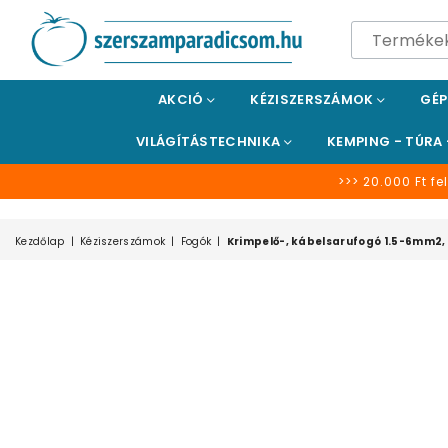
SZERSZÁMPARADICSOM
AKCIÓ
KÉZISZERSZÁMOK
GÉ
VILÁGÍTÁSTECHNIKA
KEMPING - TÚRA
>>> 20.000 Ft fel
Kezdőlap
|
Kéziszerszámok
|
Fogók
|
Krimpelő-, kábelsarufogó 1.5-6mm2