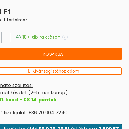
0 Ft
A-t tartalmaz
10+ db raktáron
i
KOSÁRBA
Kívánságlistához adom
ható szállítás:
mál készlet (2–5 munkanap):
11. kedd
-
08.14. péntek
élszolgálat: +36 70 904 7240
olj még további
30.000,00 Ft
értékben a
2.500 FT