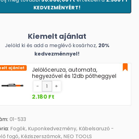
KEDVEZMÉNYÉRT!
Kiemelt ajánlat
Jelöld ki és add a meglévő kosárhoz,
20%
kedvezménnyel!
elt ajánlat
Jelölőceruza, automata,
hegyezővel és 12db pótheggyel
-
+
2.180 Ft
zám:
01-533
ria:
Fogók
,
Kuponkedvezmény
,
Kábelsaruzó -
lő fogó
,
Kéziszerszámok
,
NEO TOOLS