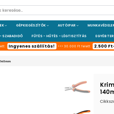
PEK
GÉPKIEGÉSZÍTŐK
AUTÓIPAR
MUNKAVÉDEL
 - SZABADIDŐ
FŰTÉS - HŰTÉS - LÉGTISZTÍTÁS
EGYÉB TE
Ingyenes szállítás!
2.500 F
ett:
>>> 30.000 Ft felett:
, 140mm
Krim
140
Cikksz