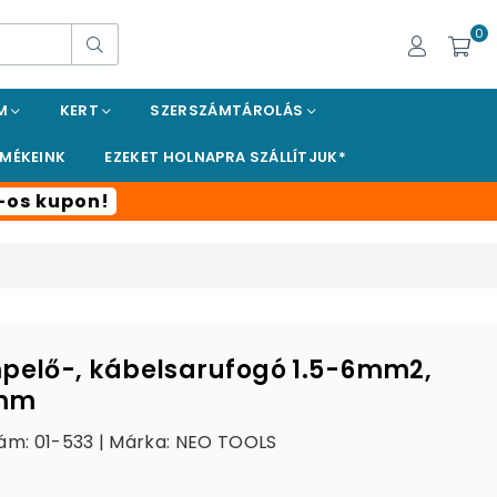
0
Keresés
EM
KERT
SZERSZÁMTÁROLÁS
RMÉKEINK
EZEKET HOLNAPRA SZÁLLÍTJUK*
t-os kupon!
pelő-, kábelsarufogó 1.5-6mm2,
mm
ám: 01-533 | Márka:
NEO TOOLS