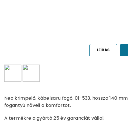
LEÍRÁS
Neo krimpelő, kábelsaru fogó, 01-533, hossza 140 m
fogantyú növeli a komfortot.
A termékre a gyártó 25 év garanciát vállal.