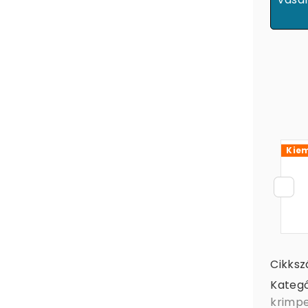
Kiem
Cikks
Kategó
krimpe