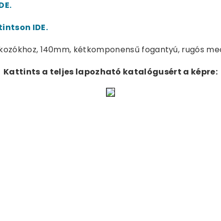
DE.
tintson IDE.
lakozókhoz, 140mm, kétkomponensű fogantyú, rugós me
Kattints a teljes lapozható katalógusért a képre: