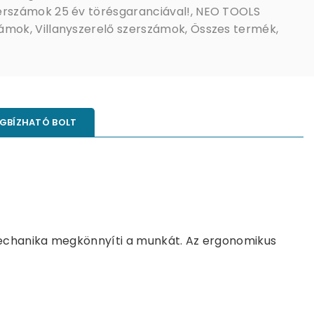
erszámok 25 év törésgaranciával!
,
NEO TOOLS
zámok
,
Villanyszerelő szerszámok
,
Összes termék
,
GBÍZHATÓ BOLT
mechanika megkönnyíti a munkát. Az ergonomikus