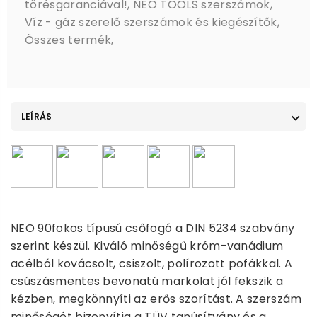
törésgaranciával!
,
NEO TOOLS szerszámok
,
Víz - gáz szerelő szerszámok és kiegészítők
,
Összes termék
,
LEÍRÁS
NEO 90fokos típusú csőfogó a DIN 5234 szabvány
szerint készül. Kiváló minőségű króm-vanádium
acélból kovácsolt, csiszolt, polírozott pofákkal. A
csúszásmentes bevonatú markolat jól fekszik a
kézben, megkönnyíti az erős szorítást. A szerszám
minőségét bizonyítja a TÜV tanúsítvány és a