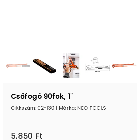
Csőfogó 90fok, 1"
Cikkszám: 02-130 | Márka:
NEO TOOLS
5.850 Ft
Ár