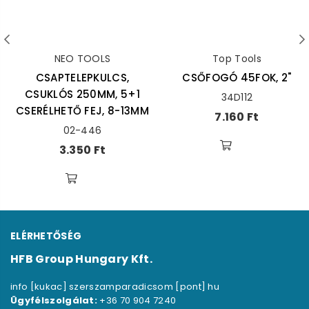
NEO TOOLS
Top Tools
CSAPTELEPKULCS,
CSŐFOGÓ 45FOK, 2"
CSUKLÓS 250MM, 5+1
34D112
CSERÉLHETŐ FEJ, 8-13MM
Ár
7.160 Ft
02-446
Ár
3.350 Ft
ELÉRHETŐSÉG
HFB Group Hungary Kft.
info [kukac] szerszamparadicsom [pont] hu
Ügyfélszolgálat:
+36 70 904 7240