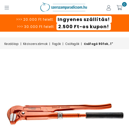
0
SZERSZÁMPARADICSOM
Ingyenes szállítás!
>>> 20.000 Ft felett:
2.500 Ft-os kupon!
>>> 30.000 Ft felett:
Kezdőlap
|
Kéziszerszámok
|
Fogók
|
Csőfogók
|
Csőfogó 90fok, 1"