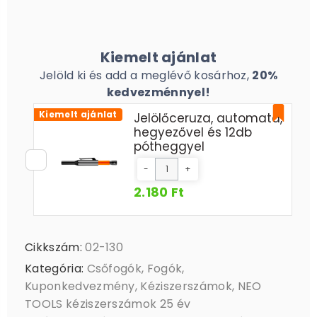
Kiemelt ajánlat
Jelöld ki és add a meglévő kosárhoz,
20%
kedvezménnyel!
Kiemelt ajánlat
Jelölőceruza, automata,
hegyezővel és 12db
pótheggyel
-
+
2.180 Ft
Cikkszám:
02-130
Kategória:
Csőfogók
,
Fogók
,
Kuponkedvezmény
,
Kéziszerszámok
,
NEO
TOOLS kéziszerszámok 25 év