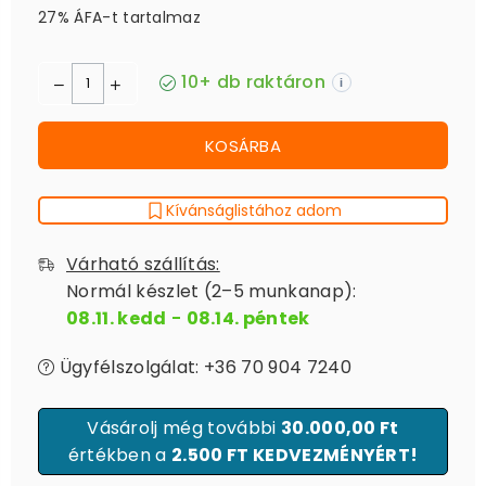
27% ÁFA-t tartalmaz
10+ db raktáron
i
KOSÁRBA
Kívánságlistához adom
Várható szállítás:
Normál készlet (2–5 munkanap):
08.11. kedd
-
08.14. péntek
Ügyfélszolgálat: +36 70 904 7240
Vásárolj még további
30.000,00 Ft
értékben a
2.500 FT KEDVEZMÉNYÉRT!