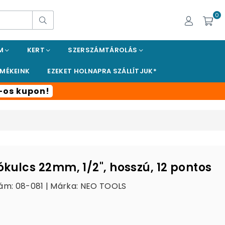
0
Keresés
EM
KERT
SZERSZÁMTÁROLÁS
RMÉKEINK
EZEKET HOLNAPRA SZÁLLÍTJUK*
t-os kupon!
kulcs 22mm, 1/2", hosszú, 12 pontos
ám: 08-081 | Márka:
NEO TOOLS