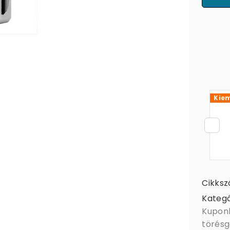
Kiem
Cikks
Kategó
Kupon
törésg