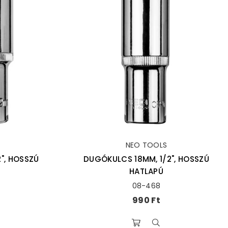
NEO TOOLS
", HOSSZÚ
DUGÓKULCS 18MM, 1/2", HOSSZÚ
HATLAPÚ
08-468
Ár
990 Ft