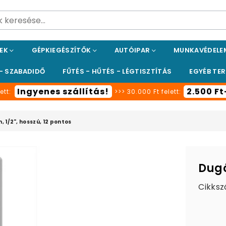
PEK
GÉPKIEGÉSZÍTŐK
AUTÓIPAR
MUNKAVÉDEL
 - SZABADIDŐ
FŰTÉS - HŰTÉS - LÉGTISZTÍTÁS
EGYÉB TE
Ingyenes szállítás!
2.500 F
ett:
>>> 30.000 Ft felett:
 1/2", hosszú, 12 pontos
Dugó
Cikksz