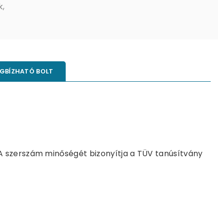
k
,
GBÍZHATÓ BOLT
A szerszám minőségét bizonyítja a TÜV tanúsítvány