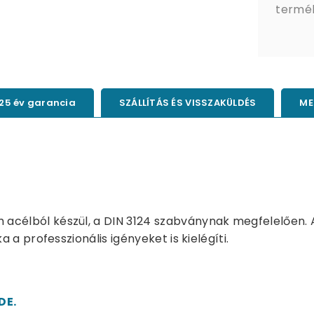
termé
25 év garancia
SZÁLLÍTÁS ÉS VISSZAKÜLDÉS
ME
 acélból készül, a DIN 3124 szabványnak megfelelően. 
a a professzionális igényeket is kielégíti.
DE.