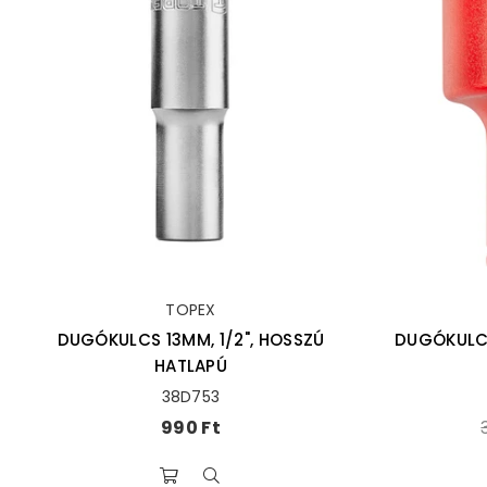
TOPEX
DUGÓKULCS 13MM, 1/2", HOSSZÚ
DUGÓKULCS
HATLAPÚ
38D753
Ár
990 Ft