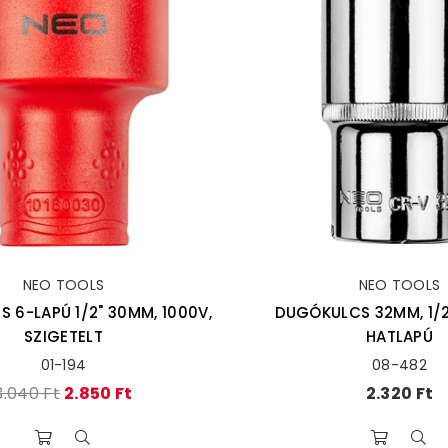
NEO TOOLS
NEO TOOLS
 6-LAPÚ 1/2" 30MM, 1000V,
DUGÓKULCS 32MM, 1/2
SZIGETELT
HATLAPÚ
01-194
08-482
Ár
Ár
3.040 Ft
2.850 Ft
2.320 Ft