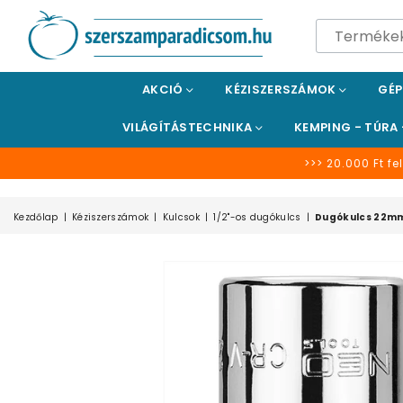
SZERSZÁMPARADICSOM
AKCIÓ
KÉZISZERSZÁMOK
GÉ
VILÁGÍTÁSTECHNIKA
KEMPING - TÚRA
>>> 20.000 Ft fel
Kezdőlap
|
Kéziszerszámok
|
Kulcsok
|
1/2"-os dugókulcs
|
Dugókulcs 22mm,