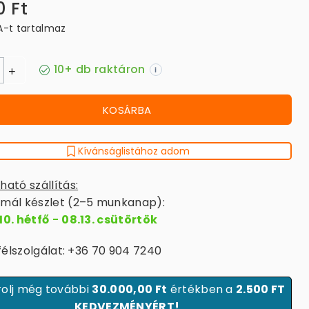
0 Ft
A-t tartalmaz
10+ db raktáron
i
KOSÁRBA
Kívánságlistához adom
ható szállítás:
mál készlet (2–5 munkanap):
10. hétfő
-
08.13. csütörtök
élszolgálat: +36 70 904 7240
olj még további
30.000,00 Ft
értékben a
2.500 FT
KEDVEZMÉNYÉRT!