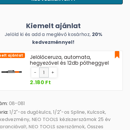
Kiemelt ajánlat
Jelöld ki és add a meglévő kosárhoz,
20%
kedvezménnyel!
elt ajánlat
Jelölőceruza, automata,
hegyezővel és 12db pótheggyel
-
+
2.180 Ft
zám:
08-081
ria:
1/2"-os dugókulcs
,
1/2"-os Spline
,
Kulcsok
,
kedvezmény
,
NEO TOOLS kéziszerszámok 25 év
aranciával!
,
NEO TOOLS szerszámok
,
Összes