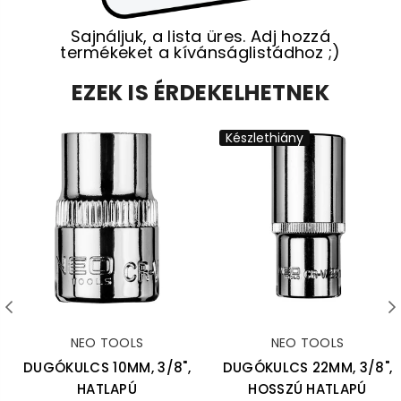
Sajnáljuk, a lista üres. Adj hozzá
termékeket a kívánságlistádhoz ;)
EZEK IS ÉRDEKELHETNEK
Készlethiány
NEO TOOLS
NEO TOOLS
DUGÓKULCS 10MM, 3/8",
DUGÓKULCS 22MM, 3/8",
HATLAPÚ
HOSSZÚ HATLAPÚ