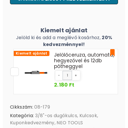
Kiemelt ajánlat
Jelöld ki és add a meglévő kosárhoz,
20%
kedvezménnyel!
Kiemelt ajánlat
Jelölőceruza, automata,
hegyezővel és 12db
pótheggyel
-
+
2.180 Ft
Cikkszám:
08-179
Kategória:
3/8"-os dugókulcs
,
Kulcsok
,
Kuponkedvezmény
,
NEO TOOLS