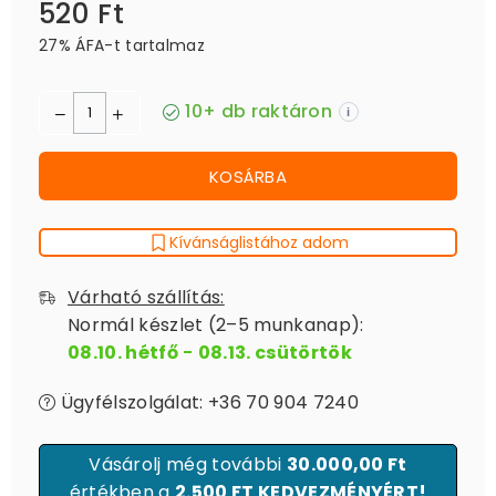
520 Ft
Ár
27% ÁFA-t tartalmaz
10+ db raktáron
i
KOSÁRBA
Kívánságlistához adom
Várható szállítás:
Normál készlet (2–5 munkanap):
08.10. hétfő
-
08.13. csütörtök
Ügyfélszolgálat: +36 70 904 7240
Vásárolj még további
30.000,00 Ft
értékben a
2.500 FT KEDVEZMÉNYÉRT!