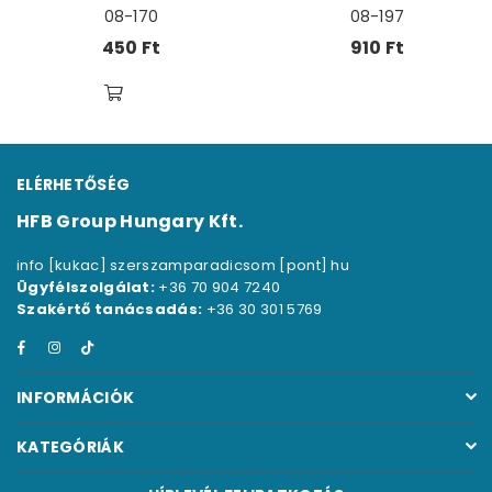
08-170
08-197
Ár
Ár
450 Ft
910 Ft
ELÉRHETŐSÉG
HFB Group Hungary Kft.
info [kukac] szerszamparadicsom [pont] hu
Ügyfélszolgálat:
+36 70 904 7240
Szakértő tanácsadás:
+36 30 301 5769
Facebook
Instagram
TikTok
INFORMÁCIÓK
KATEGÓRIÁK