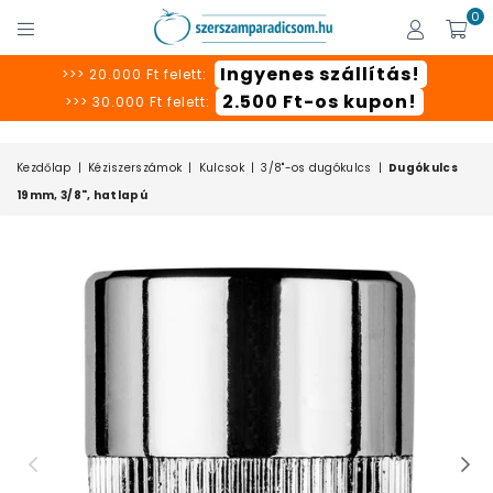
0
SZERSZÁMPARADICSOM
Ingyenes szállítás!
>>> 20.000 Ft felett:
2.500 Ft-os kupon!
>>> 30.000 Ft felett:
Kezdőlap
|
Kéziszerszámok
|
Kulcsok
|
3/8"-os dugókulcs
|
Dugókulcs
19mm, 3/8", hatlapú