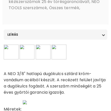
kéziszerszámok 25 év törésgaranciával!
,
NEO
TOOLS szerszámok
,
Összes termék
,
LEÍRÁS
A NEO 3/8" hatlapú dugókulcs szilárd króm-
vanádium acélból készült. A recézett felület javítja
a dugókulcs fogását. A szerszám minőségét a 25
éves gyártói garancia igazolja.
Méretek: