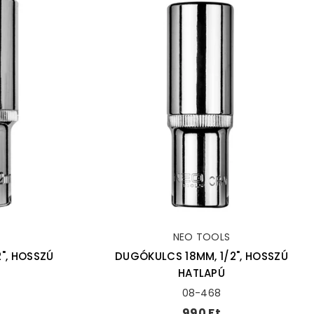
NEO TOOLS
", HOSSZÚ
DUGÓKULCS 18MM, 1/2", HOSSZÚ
HATLAPÚ
08-468
Ár
990 Ft