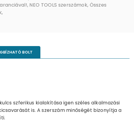
aranciával!
,
NEO TOOLS szerszámok
,
Összes
k
,
GBÍZHATÓ BOLT
lcs szferikus kialakítása igen széles alkalmazási
 kicsavarását is. A szerszám minőségét bizonyítja a
ti.