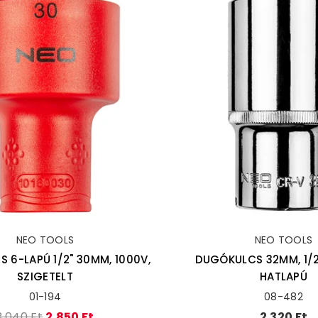
NEO TOOLS
NEO TOOLS
 6-LAPÚ 1/2" 30MM, 1000V,
DUGÓKULCS 32MM, 1/2
SZIGETELT
HATLAPÚ
01-194
08-482
Ár
Ár
3.040 Ft
2.850 Ft
2.320 Ft