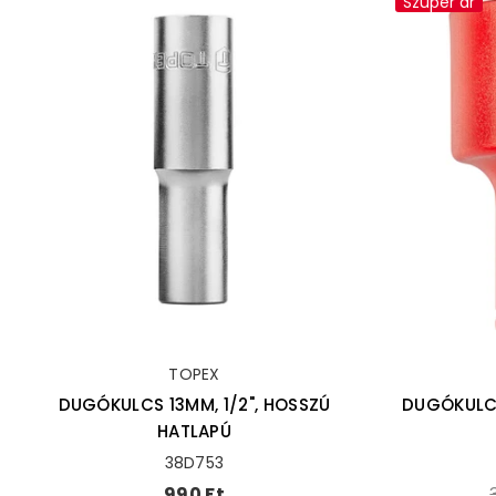
Szuper ár
TOPEX
DUGÓKULCS 13MM, 1/2", HOSSZÚ
DUGÓKULCS
HATLAPÚ
38D753
Ár
990 Ft