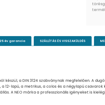
törésg
termé
25 év garancia
SZÁLLÍTÁS ÉS VISSZAKÜLDÉS
ME
 készül, a DIN 3124 szabványnak megfelelően. A dugóku
e, a 12-lapú, a metrikus, a colos és a négylapú csavarok
állás. A NEO márka a professzionális igényeket is kielégí