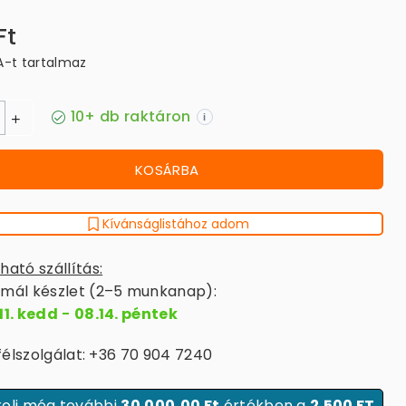
Ft
A-t tartalmaz
10+ db raktáron
i
KOSÁRBA
Kívánságlistához adom
ható szállítás:
mál készlet (2–5 munkanap):
11. kedd
-
08.14. péntek
élszolgálat: +36 70 904 7240
olj még további
30.000,00 Ft
értékben a
2.500 FT