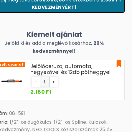
KEDVEZMÉNYÉRT!
Kiemelt ajánlat
Jelöld ki és add a meglévő kosárhoz,
20%
kedvezménnyel!
elt ajánlat
Jelölőceruza, automata,
hegyezővel és 12db pótheggyel
-
+
2.180 Ft
zám:
08-591
ria:
1/2"-os dugókulcs
,
1/2"-os Spline
,
Kulcsok
,
kedvezmény
,
NEO TOOLS kéziszerszámok 25 év