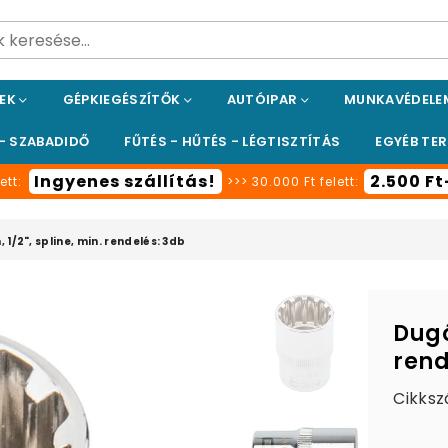
PEK
GÉPKIEGÉSZÍTŐK
AUTÓIPAR
MUNKAVÉDEL
 - SZABADIDŐ
FŰTÉS - HŰTÉS - LÉGTISZTÍTÁS
EGYÉB TE
Ingyenes szállítás!
2.500 F
ett:
>>> 30.000 Ft felett:
1/2", spline, min. rendelés: 3db
Dugó
rend
Cikksz