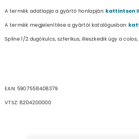
A termék adatlapja a gyártó honlapján:
kattintson I
A termék megjelenítése a gyártói katalógusban:
kat
Spline 1/2 dugókulcs, szferikus, illeszkedik úgy a colo
EAN: 5907558408379
VTSZ: 8204200000