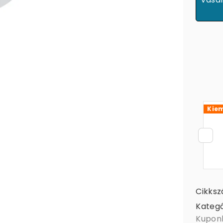
Kiem
Cikks
Kategó
Kupon