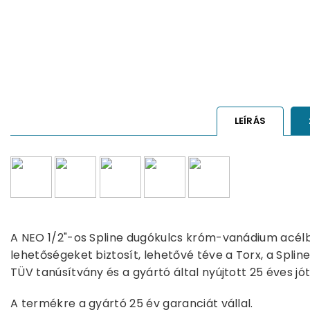
LEÍRÁS
A NEO 1/2"-os Spline dugókulcs króm-vanádium acélból
lehetőségeket biztosít, lehetővé téve a Torx, a Splin
TÜV tanúsítvány és a gyártó által nyújtott 25 éves jót
A termékre a gyártó 25 év garanciát vállal.