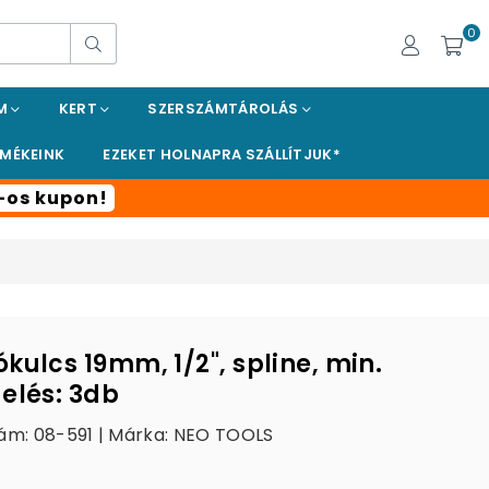
0
Keresés
EM
KERT
SZERSZÁMTÁROLÁS
RMÉKEINK
EZEKET HOLNAPRA SZÁLLÍTJUK*
t-os kupon!
kulcs 19mm, 1/2", spline, min.
elés: 3db
ám: 08-591 | Márka:
NEO TOOLS