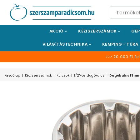
SZERSZÁMPARADICSOM
AKCIÓ
KÉZISZERSZÁMOK
GÉ
VILÁGÍTÁSTECHNIKA
KEMPING - TÚRA
>>> 20.000 Ft fel
Kezdőlap
|
Kéziszerszámok
|
Kulcsok
|
1/2"-os dugókulcs
|
Dugókulcs 19mm, 