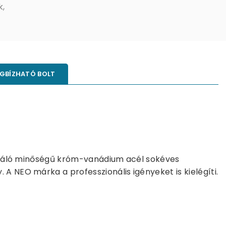
k
,
GBÍZHATÓ BOLT
 kiváló minőségű króm-vanádium acél sokéves
A NEO márka a professzionális igényeket is kielégíti.