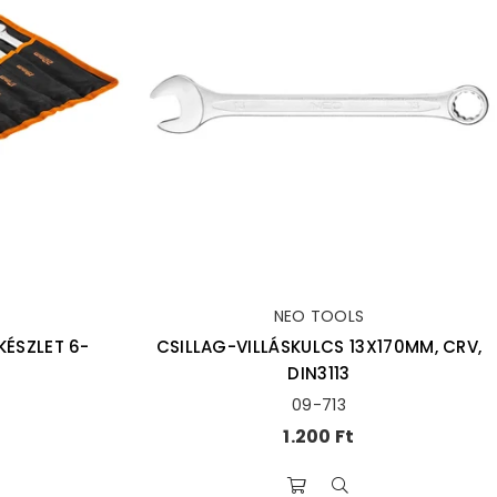
NEO TOOLS
KÉSZLET 6-
CSILLAG-VILLÁSKULCS 13X170MM, CRV,
DIN3113
09-713
Ár
1.200 Ft