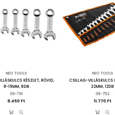
NEO TOOLS
NEO TOOLS
ILLÁSKULCS KÉSZLET, RÖVID,
CSILLAG-VILLÁSKULCS 
8-19MM, 8DB
22MM, 12DB
09-791
09-752
Ár
Ár
8.450 Ft
11.770 Ft