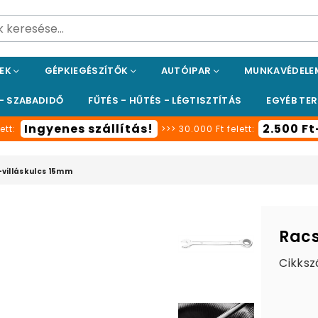
PEK
GÉPKIEGÉSZÍTŐK
AUTÓIPAR
MUNKAVÉDEL
 - SZABADIDŐ
FŰTÉS - HŰTÉS - LÉGTISZTÍTÁS
EGYÉB TE
Ingyenes szállítás!
2.500 F
ett:
>>> 30.000 Ft felett:
-villáskulcs 15mm
Racs
Cikksz