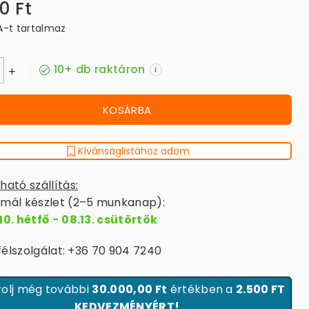
0 Ft
A-t tartalmaz
10+ db raktáron
i
KOSÁRBA
Kívánságlistához adom
ható szállítás:
mál készlet (2–5 munkanap):
10. hétfő
-
08.13. csütörtök
élszolgálat: +36 70 904 7240
olj még további
30.000,00 Ft
értékben a
2.500 FT
KEDVEZMÉNYÉRT!