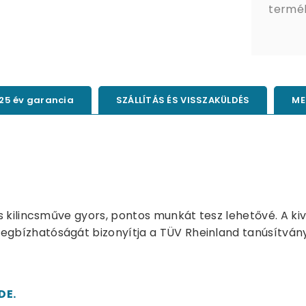
termé
25 év garancia
SZÁLLÍTÁS ÉS VISSZAKÜLDÉS
ME
ogas kilincsműve gyors, pontos munkát tesz lehetővé. A
egbízhatóságát bizonyítja a TÜV Rheinland tanúsítvány. 
DE.