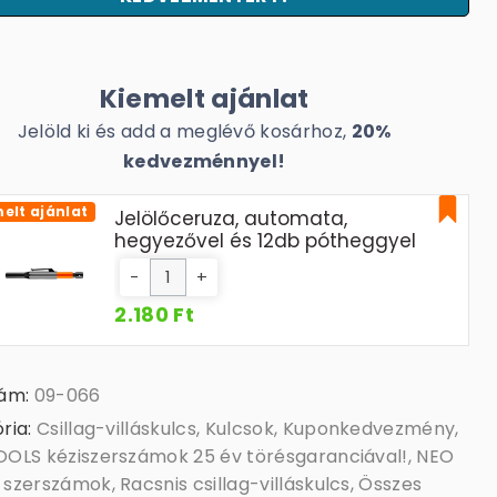
Kiemelt ajánlat
Jelöld ki és add a meglévő kosárhoz,
20%
kedvezménnyel!
elt ajánlat
Jelölőceruza, automata,
hegyezővel és 12db pótheggyel
-
+
2.180 Ft
zám:
09-066
ria:
Csillag-villáskulcs
,
Kulcsok
,
Kuponkedvezmény
,
OLS kéziszerszámok 25 év törésgaranciával!
,
NEO
 szerszámok
,
Racsnis csillag-villáskulcs
,
Összes