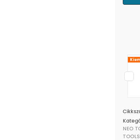
Kiem
Cikks
Kategó
NEO TO
TOOLS