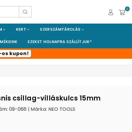
0
Keresés
EM
KERT
SZERSZÁMTÁROLÁS
RMÉKEINK
EZEKET HOLNAPRA SZÁLLÍTJUK*
t-os kupon!
nis csillag-villáskulcs 15mm
ám: 09-066 | Márka:
NEO TOOLS