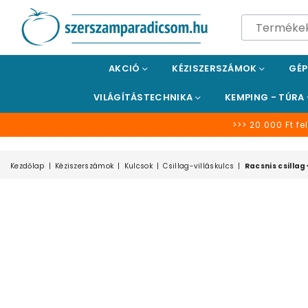
SZERSZÁMPARADICSOM
AKCIÓ
KÉZISZERSZÁMOK
GÉ
VILÁGÍTÁSTECHNIKA
KEMPING - TÚRA
>>> 20.000 Ft fel
Kezdőlap
|
Kéziszerszámok
|
Kulcsok
|
Csillag-villáskulcs
|
Racsnis csillag