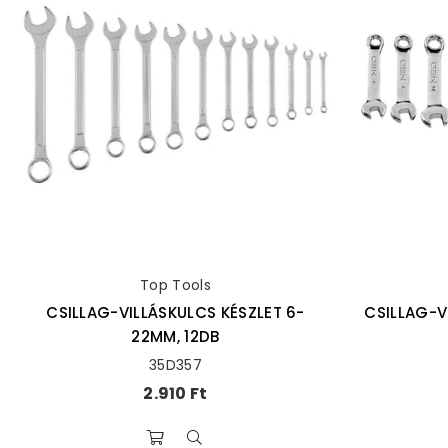
Top Tools
CSILLAG-VILLÁSKULCS KÉSZLET 6-
CSILLAG-V
22MM, 12DB
35D357
Ár
2.910 Ft